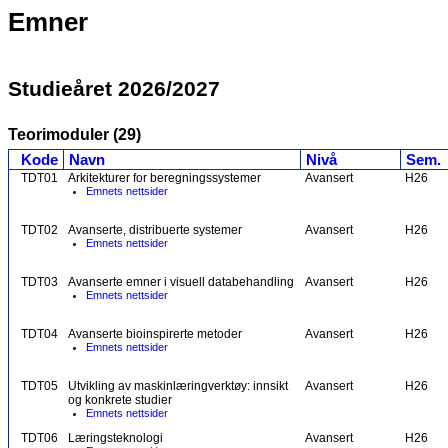
Emner
Studieåret 2026/2027
Teorimoduler (29)
Kode
Navn
Nivå
Sem.
TDT01
Arkitekturer for beregningssystemer
Avansert
H26
Emnets nettsider
TDT02
Avanserte, distribuerte systemer
Avansert
H26
Emnets nettsider
TDT03
Avanserte emner i visuell databehandling
Avansert
H26
Emnets nettsider
TDT04
Avanserte bioinspirerte metoder
Avansert
H26
Emnets nettsider
TDT05
Utvikling av maskinlæringverktøy: innsikt
Avansert
H26
og konkrete studier
Emnets nettsider
TDT06
Læringsteknologi
Avansert
H26