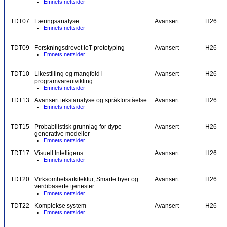
Emnets nettsider
TDT07
Læringsanalyse
Avansert
H26
Emnets nettsider
TDT09
Forskningsdrevet IoT prototyping
Avansert
H26
Emnets nettsider
TDT10
Likestilling og mangfold i
Avansert
H26
programvareutvikling
Emnets nettsider
TDT13
Avansert tekstanalyse og språkforståelse
Avansert
H26
Emnets nettsider
TDT15
Probabilistisk grunnlag for dype
Avansert
H26
generative modeller
Emnets nettsider
TDT17
Visuell Intelligens
Avansert
H26
Emnets nettsider
TDT20
Virksomhetsarkitektur, Smarte byer og
Avansert
H26
verdibaserte tjenester
Emnets nettsider
TDT22
Komplekse system
Avansert
H26
Emnets nettsider