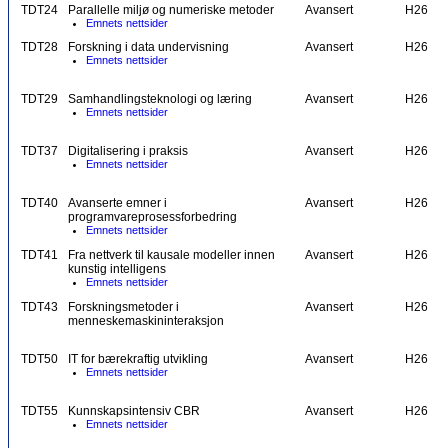
TDT24
Parallelle miljø og numeriske metoder
Avansert
H26
Emnets nettsider
TDT28
Forskning i data undervisning
Avansert
H26
Emnets nettsider
TDT29
Samhandlingsteknologi og læring
Avansert
H26
Emnets nettsider
TDT37
Digitalisering i praksis
Avansert
H26
Emnets nettsider
TDT40
Avanserte emner i
Avansert
H26
programvareprosessforbedring
Emnets nettsider
TDT41
Fra nettverk til kausale modeller innen
Avansert
H26
kunstig intelligens
Emnets nettsider
TDT43
Forskningsmetoder i
Avansert
H26
menneskemaskininteraksjon
TDT50
IT for bærekraftig utvikling
Avansert
H26
Emnets nettsider
TDT55
Kunnskapsintensiv CBR
Avansert
H26
Emnets nettsider