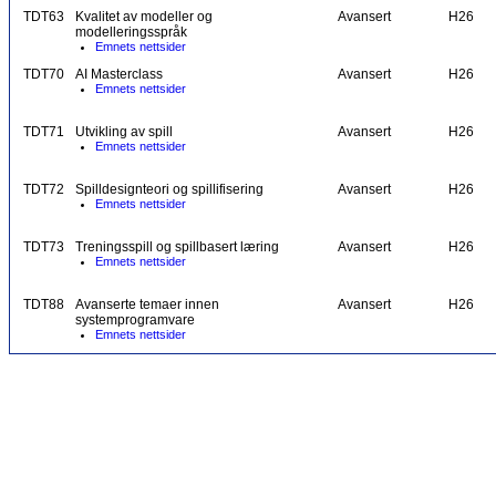
TDT63
Kvalitet av modeller og
Avansert
H26
modelleringsspråk
Emnets nettsider
TDT70
AI Masterclass
Avansert
H26
Emnets nettsider
TDT71
Utvikling av spill
Avansert
H26
Emnets nettsider
TDT72
Spilldesignteori og spillifisering
Avansert
H26
Emnets nettsider
TDT73
Treningsspill og spillbasert læring
Avansert
H26
Emnets nettsider
TDT88
Avanserte temaer innen
Avansert
H26
systemprogramvare
Emnets nettsider